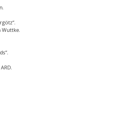
n.
rgötz“.
n Wuttke.
ds“.
 ARD.