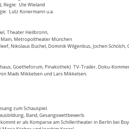
), Regie: Ute Wieland
gie: Lutz Konermann u.a.
ptstadt Kiel, Theater Heilbronn,
m Main, Metropoltheater München
hleef, Nikolaus Büchel, Dominik Wilgenbus, Jochen Schölch,
urhaus, Goetheforum, Pinakothek) TV-Trailer, Doku-Kommen
 von Mads Mikkelsen und Lars Mikkelsen.
esang zum Schauspiel.
sausbildung, Band, Gesangswettbewerb.
ekommt er als Komparse am Schillertheater in Berlin bei Boy
i Maria Körber und Joachim Kerzel.