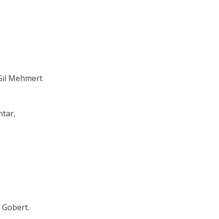
 Gil Mehmert
tar,
 Gobert.