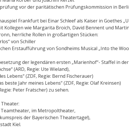
lprüfung vor der paritätischen Prüfungskommission in Berli
uspiel Frankfurt bei Einar Schleef als Kaiser in Goethes „U
mit Kollegen wie Margarita Broich, David Bennent und Marti
onn, herrliche Rollen in großartigen Stücken:
los“ von Schiller
schen Erstaufführung von Sondheims Musical „Into the Woo
esetzung der legendären ersten „Marienhof“- Staffel in der
Achse“ (ARD, Regie: Ute Wieland),
 des Lebens“ (ZDF, Regie: Bernd Fischerauer)
as beste Jahr meines Lebens“ (ZDF, Regie: Olaf Kreinsen)
Regie: Peter Fratscher) zu sehen.
 Theater:
m Teamtheater, im Metropoltheater,
kumspreis der Bayerischen Theatertage!),
tadt Kiel.