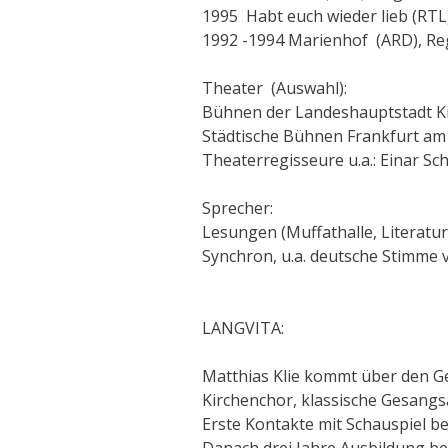
1995 Habt euch wieder lieb (RTL
1992 -1994 Marienhof (ARD), Re
Theater (Auswahl):
Bühnen der Landeshau
Städtische Bühnen Frankfurt a
Theaterregisseure u.a.: Einar Sc
Sprecher:
Lesungen (Muffathalle, Literat
Synchron, u.a. deutsche Stimme
LANGVITA:
Matthias Klie kommt über den G
Kirchenchor, klassische Gesang
Erste Kontakte mit Schauspiel b
Danach drei Jahre Ausbildung be